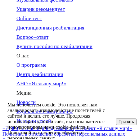
Ушарик рекомендует
Online тест
Дистанционная реабилитация
Вопрос–ответ
Купить пособия по реабилитации
О нас
О программе
Центр реабилитации
АНО «Я слышу мир!»
Медиа
Новости
Мы используем cookie. Это позволяет нам
анализировать взаимодействие посетителей с
Журнал «Я слышу мир!»
сайтом и делать его лучше. Продолжая
Истории семей
использовать данный сайт, вы соглашаетесь с
Принять
использованием нами cookie-файлов и
+7 (800) 555 66 56
info@usharik.ru
© Проект «Я слышу мир!»
Политикой в отношении обработки
Политика в отношении обработки персональных данных
персональных данных