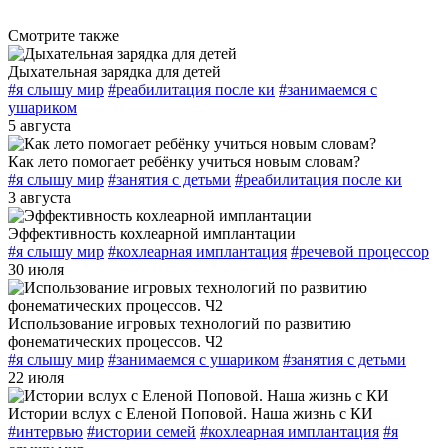
Смотрите также
Дыхательная зарядка для детей
#я слышу мир
#реабилитация после ки
#занимаемся с
ушариком
5 августа
Как лето помогает ребёнку учиться новым словам?
#я слышу мир
#занятия с детьми
#реабилитация после ки
3 августа
Эффективность кохлеарной имплантации
#я слышу мир
#кохлеарная имплантация
#речевой процессор
30 июля
Использование игровых технологий по развитию
фонематических процессов. Ч2
#я слышу мир
#занимаемся с ушариком
#занятия с детьми
22 июля
Истории вслух с Еленой Поповой. Наша жизнь с КИ
#интервью
#истории семей
#кохлеарная имплантация
#я