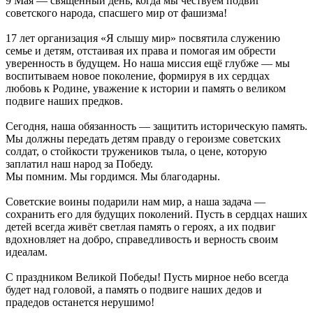
9 Мая — священный день, когда мы чествуем подвиг
советского народа, спасшего мир от фашизма!
17 лет организация «Я слышу мир» посвятила служению
семье и детям, отстаивая их права и помогая им обрести
уверенность в будущем. Но наша миссия ещё глубже — мы
воспитываем новое поколение, формируя в их сердцах
любовь к Родине, уважение к истории и память о великом
подвиге наших предков.
Сегодня, наша обязанность — защитить историческую память.
Мы должны передать детям правду о героизме советских
солдат, о стойкости тружеников тыла, о цене, которую
заплатил наш народ за Победу.
Мы помним. Мы гордимся. Мы благодарны.
Советские воины подарили нам мир, а наша задача —
сохранить его для будущих поколений. Пусть в сердцах наших
детей всегда живёт светлая память о героях, а их подвиг
вдохновляет на добро, справедливость и верность своим
идеалам.
С праздником Великой Победы! Пусть мирное небо всегда
будет над головой, а память о подвиге наших дедов и
прадедов останется нерушимо!