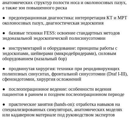
анатомических структур полости носа и околоносовых пазух,
а также зон повышенного риска
● предоперационная диагностика: интерпретация КТ и МРТ
околоносовых пазух, диагностическая эндоскопия
● базовые техники FESS: освоение стандартных методов
эндоназальной эндоскопической полисинусотомии
● инструментарий и оборудование: принципы работы с
эндоскопами, шейверами (микродебридерами), силовым
оборудованием (назальный бор)
● продвинутая хирургия: техники при рецидивирующих
полипозных синуситах, фронтальной синусотомии (Draf I-III),
сфеноидотомии, хирургия осложнений
● послеоперационное ведение: особенности ведения
пациентов в раннем и позднем послеоперационном периоде
● практические занятия (hands-on): отработка навыков на
специализированных симуляторах, анатомических моделях
или кадаверном материале под руководством экспертов