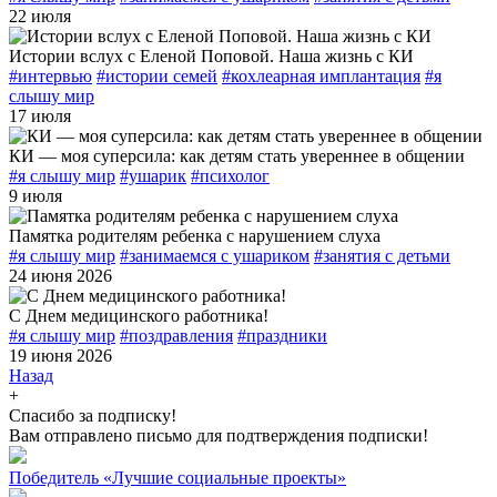
22 июля
Истории вслух с Еленой Поповой. Наша жизнь с КИ
#интервью
#истории семей
#кохлеарная имплантация
#я
слышу мир
17 июля
КИ — моя суперсила: как детям стать увереннее в общении
#я слышу мир
#ушарик
#психолог
9 июля
Памятка родителям ребенка с нарушением слуха
#я слышу мир
#занимаемся с ушариком
#занятия с детьми
24 июня 2026
С Днем медицинского работника!
#я слышу мир
#поздравления
#праздники
19 июня 2026
Назад
+
Спасибо за подписку!
Вам отправлено письмо для подтверждения подписки!
Победитель «Лучшие социальные проекты»