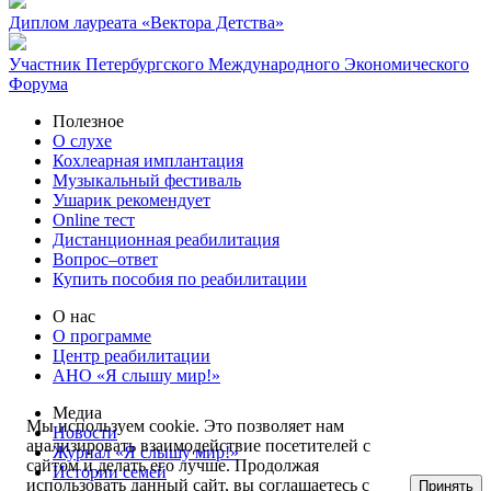
Диплом лауреата «Вектора Детства»
Участник Петербургского Международного Экономического
Форума
Полезное
О слухе
Кохлеарная имплантация
Музыкальный фестиваль
Ушарик рекомендует
Online тест
Дистанционная реабилитация
Вопрос–ответ
Купить пособия по реабилитации
О нас
О программе
Центр реабилитации
АНО «Я слышу мир!»
Медиа
Мы используем cookie. Это позволяет нам
Новости
анализировать взаимодействие посетителей с
Журнал «Я слышу мир!»
сайтом и делать его лучше. Продолжая
Истории семей
использовать данный сайт, вы соглашаетесь с
Принять