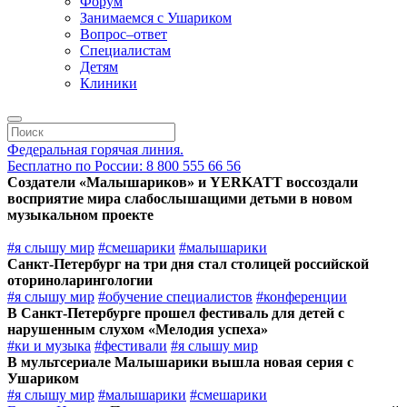
Форум
Занимаемся с Ушариком
Вопрос–ответ
Специалистам
Детям
Клиники
Федеральная горячая линия.
Бесплатно по России: 8 800 555 66 56
Создатели «Малышариков» и YERKATT воссоздали
восприятие мира слабослышащими детьми в новом
музыкальном проекте
#я слышу мир
#смешарики
#малышарики
Санкт-Петербург на три дня стал столицей российской
оториноларингологии
#я слышу мир
#обучение специалистов
#конференции
В Санкт-Петербурге прошел фестиваль для детей с
нарушенным слухом «Мелодия успеха»
#ки и музыка
#фестивали
#я слышу мир
В мультсериале Малышарики вышла новая серия с
Ушариком
#я слышу мир
#малышарики
#смешарики