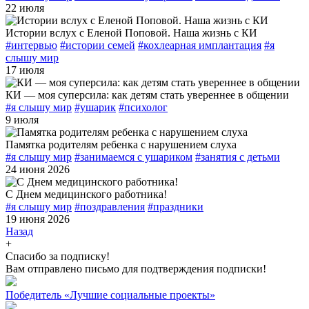
22 июля
Истории вслух с Еленой Поповой. Наша жизнь с КИ
#интервью
#истории семей
#кохлеарная имплантация
#я
слышу мир
17 июля
КИ — моя суперсила: как детям стать увереннее в общении
#я слышу мир
#ушарик
#психолог
9 июля
Памятка родителям ребенка с нарушением слуха
#я слышу мир
#занимаемся с ушариком
#занятия с детьми
24 июня 2026
С Днем медицинского работника!
#я слышу мир
#поздравления
#праздники
19 июня 2026
Назад
+
Спасибо за подписку!
Вам отправлено письмо для подтверждения подписки!
Победитель «Лучшие социальные проекты»