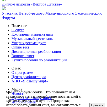
Диплом лауреата «Вектора Детства»
Участник Петербургского Международного Экономического
Форума
Полезное
О слухе
Кохлеарная имплантация
Музыкальный фестиваль
Ушарик рекомендует
Online тест
Дистанционная реабилитация
Вопрос–ответ
Купить пособия по реабилитации
О нас
О программе
Центр реабилитации
АНО «Я слышу мир!»
Медиа
Мы используем cookie. Это позволяет нам
Новости
анализировать взаимодействие посетителей с
Журнал «Я слышу мир!»
сайтом и делать его лучше. Продолжая
Истории семей
использовать данный сайт, вы соглашаетесь с
Принять