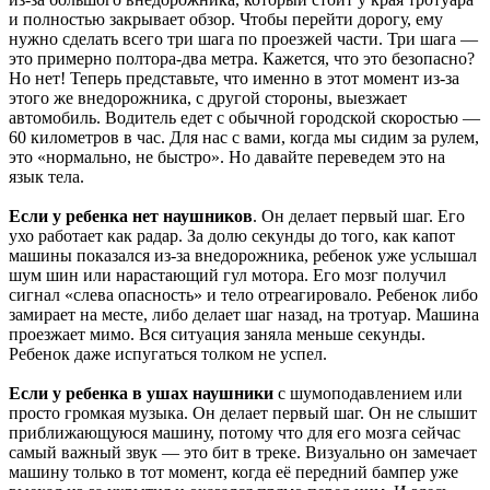
и полностью закрывает обзор. Чтобы перейти дорогу, ему
нужно сделать всего три шага по проезжей части. Три шага —
это примерно полтора-два метра. Кажется, что это безопасно?
Но нет! Теперь представьте, что именно в этот момент из-за
этого же внедорожника, с другой стороны, выезжает
автомобиль. Водитель едет с обычной городской скоростью —
60 километров в час. Для нас с вами, когда мы сидим за рулем,
это «нормально, не быстро». Но давайте переведем это на
язык тела.
Если у ребенка нет наушников
. Он делает первый шаг. Его
ухо работает как радар. За долю секунды до того, как капот
машины показался из-за внедорожника, ребенок уже услышал
шум шин или нарастающий гул мотора. Его мозг получил
сигнал «слева опасность» и тело отреагировало. Ребенок либо
замирает на месте, либо делает шаг назад, на тротуар. Машина
проезжает мимо. Вся ситуация заняла меньше секунды.
Ребенок даже испугаться толком не успел.
Если у ребенка в ушах наушники
с шумоподавлением или
просто громкая музыка. Он делает первый шаг. Он не слышит
приближающуюся машину, потому что для его мозга сейчас
самый важный звук — это бит в треке. Визуально он замечает
машину только в тот момент, когда её передний бампер уже