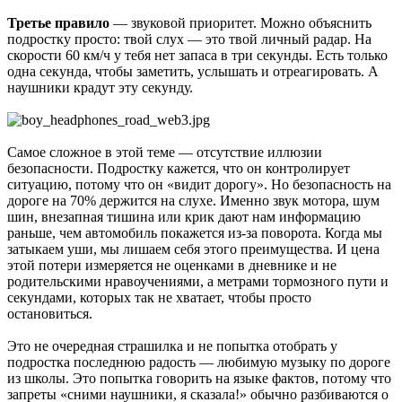
Третье правило
— звуковой приоритет. Можно объяснить
подростку просто: твой слух — это твой личный радар. На
скорости 60 км/ч у тебя нет запаса в три секунды. Есть только
одна секунда, чтобы заметить, услышать и отреагировать. А
наушники крадут эту секунду.
Самое сложное в этой теме — отсутствие иллюзии
безопасности. Подростку кажется, что он контролирует
ситуацию, потому что он «видит дорогу». Но безопасность на
дороге на 70% держится на слухе. Именно звук мотора, шум
шин, внезапная тишина или крик дают нам информацию
раньше, чем автомобиль покажется из-за поворота. Когда мы
затыкаем уши, мы лишаем себя этого преимущества. И цена
этой потери измеряется не оценками в дневнике и не
родительскими нравоучениями, а метрами тормозного пути и
секундами, которых так не хватает, чтобы просто
остановиться.
Это не очередная страшилка и не попытка отобрать у
подростка последнюю радость — любимую музыку по дороге
из школы. Это попытка говорить на языке фактов, потому что
запреты «сними наушники, я сказала!» обычно разбиваются о