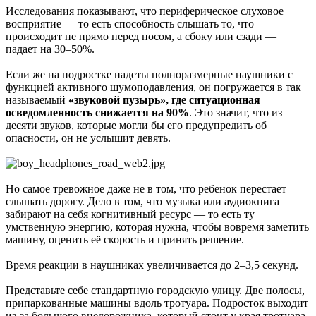
Исследования показывают, что периферическое слуховое
восприятие — то есть способность слышать то, что
происходит не прямо перед носом, а сбоку или сзади —
падает на 30–50%.
Если же на подростке надеты полноразмерные наушники с
функцией активного шумоподавления, он погружается в так
называемый
«звуковой пузырь», где
ситуационная
осведомленность снижается на 90%
. Это значит, что из
десяти звуков, которые могли бы его предупредить об
опасности, он не услышит девять.
Но самое тревожное даже не в том, что ребенок перестает
слышать дорогу. Дело в том, что музыка или аудиокнига
забирают на себя когнитивный ресурс — то есть ту
умственную энергию, которая нужна, чтобы вовремя заметить
машину, оценить её скорость и принять решение.
Время реакции в наушниках увеличивается до 2–3,5 секунд.
Представьте себе стандартную городскую улицу. Две полосы,
припаркованные машины вдоль тротуара. Подросток выходит
из-за большого внедорожника, который стоит у края тротуара