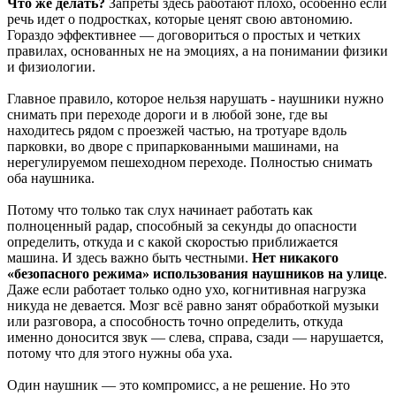
Что же делать?
Запреты здесь работают плохо, особенно если
речь идет о подростках, которые ценят свою автономию.
Гораздо эффективнее — договориться о простых и четких
правилах, основанных не на эмоциях, а на понимании физики
и физиологии.
Главное правило, которое нельзя нарушать - наушники нужно
снимать при переходе дороги и в любой зоне, где вы
находитесь рядом с проезжей частью, на тротуаре вдоль
парковки, во дворе с припаркованными машинами, на
нерегулируемом пешеходном переходе. Полностью снимать
оба наушника.
Потому что только так слух начинает работать как
полноценный радар, способный за секунды до опасности
определить, откуда и с какой скоростью приближается
машина. И здесь важно быть честными.
Нет никакого
«безопасного режима» использования наушников на улице
.
Даже если работает только одно ухо, когнитивная нагрузка
никуда не девается. Мозг всё равно занят обработкой музыки
или разговора, а способность точно определить, откуда
именно доносится звук — слева, справа, сзади — нарушается,
потому что для этого нужны оба уха.
Один наушник — это компромисс, а не решение. Но это