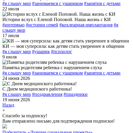
#я слышу мир
#занимаемся с ушариком
#занятия с детьми
22 июля
Истории вслух с Еленой Поповой. Наша жизнь с КИ
#интервью
#истории семей
#кохлеарная имплантация
#я
слышу мир
17 июля
КИ — моя суперсила: как детям стать увереннее в общении
#я слышу мир
#ушарик
#психолог
9 июля
Памятка родителям ребенка с нарушением слуха
#я слышу мир
#занимаемся с ушариком
#занятия с детьми
24 июня 2026
С Днем медицинского работника!
#я слышу мир
#поздравления
#праздники
19 июня 2026
Назад
+
Спасибо за подписку!
Вам отправлено письмо для подтверждения подписки!
Победитель «Лучшие социальные проекты»