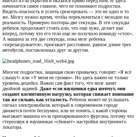
выехал из-за укрытия и оказался прямо перед ним. И здесь
начинается самое главное, чего не понимают подростки.
Видеть опасность и успеть среагировать — это не одно и то
же. Мозгу нужно время, чтобы переключиться с мелодии на
реальность. Примерно полторы-две секунды. В эти секунды
ребенок продолжает стоять или, что еще хуже, делает шаг
вперед, потому что его тело еще не получило команду «стоп».
А машина за эти две секунды, пока мозг ребенка
«перезагружается», проезжает расстояние, равное длине трех
автобусов, поставленных друг за другом.
Многие подростки, защищая свою привычку, говорят: «Я всё
слышу!» или «У меня не громко». Но здесь важен не только
уровень децибел. Важен сам факт того, что мозг занят
двойной задачей.
Даже если наушники едва шепчут, они
создают когнитивную нагрузку, которая снижает внимание
так же сильно, как усталость.
Ребенок может не услышать
сигнал электромобиля, который в современном городе
движется почти бесшумно, или не понять, с какой стороны
выезжает машина из-за припаркованного фургона, потому что
стереозвук в наушниках «сбивает» настройки внутреннего
локатора.