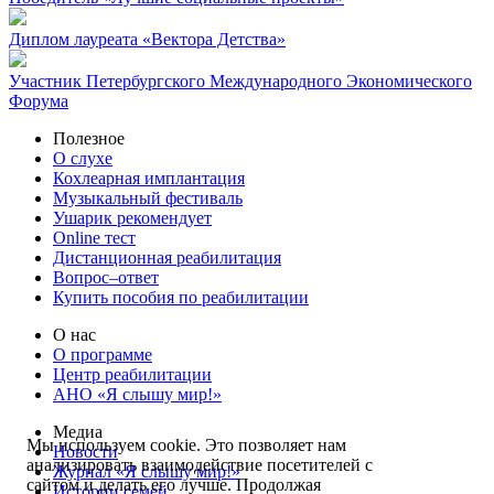
Диплом лауреата «Вектора Детства»
Участник Петербургского Международного Экономического
Форума
Полезное
О слухе
Кохлеарная имплантация
Музыкальный фестиваль
Ушарик рекомендует
Online тест
Дистанционная реабилитация
Вопрос–ответ
Купить пособия по реабилитации
О нас
О программе
Центр реабилитации
АНО «Я слышу мир!»
Медиа
Мы используем cookie. Это позволяет нам
Новости
анализировать взаимодействие посетителей с
Журнал «Я слышу мир!»
сайтом и делать его лучше. Продолжая
Истории семей