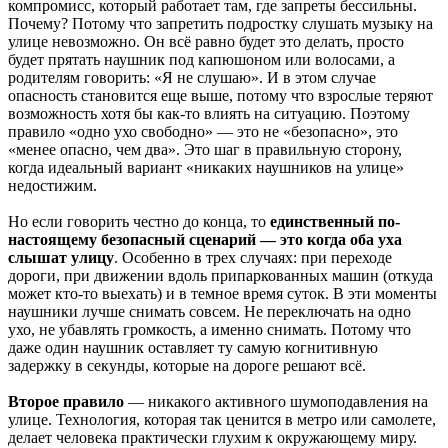
компромисс, который работает там, где запреты бессильны.
Почему? Потому что запретить подростку слушать музыку на
улице невозможно. Он всё равно будет это делать, просто
будет прятать наушник под капюшоном или волосами, а
родителям говорить: «Я не слушаю». И в этом случае
опасность становится еще выше, потому что взрослые теряют
возможность хотя бы как-то влиять на ситуацию. Поэтому
правило «одно ухо свободно» — это не «безопасно», это
«менее опасно, чем два». Это шаг в правильную сторону,
когда идеальный вариант «никаких наушников на улице»
недостижим.
Но если говорить честно до конца, то
единственный по-
настоящему безопасный сценарий — это когда оба уха
слышат улицу
. Особенно в трех случаях: при переходе
дороги, при движении вдоль припаркованных машин (откуда
может кто-то выехать) и в темное время суток. В эти моменты
наушники лучше снимать совсем. Не переключать на одно
ухо, не убавлять громкость, а именно снимать. Потому что
даже один наушник оставляет ту самую когнитивную
задержку в секунды, которые на дороге решают всё.
Второе правило
— никакого активного шумоподавления на
улице. Технология, которая так ценится в метро или самолете,
делает человека практически глухим к окружающему миру.