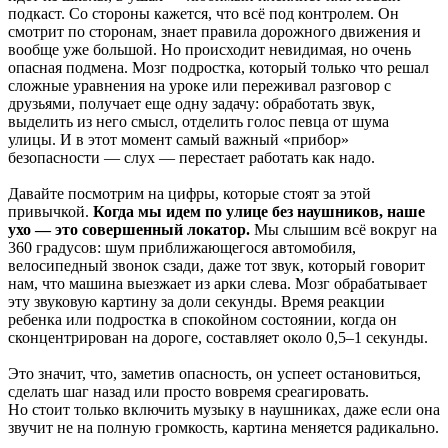
подкаст. Со стороны кажется, что всё под контролем. Он
смотрит по сторонам, знает правила дорожного движения и
вообще уже большой. Но происходит невидимая, но очень
опасная подмена. Мозг подростка, который только что решал
сложные уравнения на уроке или переживал разговор с
друзьями, получает еще одну задачу: обработать звук,
выделить из него смысл, отделить голос певца от шума
улицы. И в этот момент самый важный «прибор»
безопасности — слух — перестает работать как надо.
Давайте посмотрим на цифры, которые стоят за этой
привычкой.
Когда мы идем по улице без наушников, наше
ухо — это совершенный локатор.
Мы слышим всё вокруг на
360 градусов: шум приближающегося автомобиля,
велосипедный звонок сзади, даже тот звук, который говорит
нам, что машина выезжает из арки слева. Мозг обрабатывает
эту звуковую картину за доли секунды. Время реакции
ребенка или подростка в спокойном состоянии, когда он
сконцентрирован на дороге, составляет около 0,5–1 секунды.
Это значит, что, заметив опасность, он успеет остановиться,
сделать шаг назад или просто вовремя среагировать.
Но стоит только включить музыку в наушниках, даже если она
звучит не на полную громкость, картина меняется радикально.