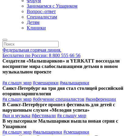
Форум
Занимаемся с Ушариком
Вопрос–ответ
Специалистам
Детям
Клиники
Федеральная горячая линия.
Бесплатно по России: 8 800 555 66 56
Создатели «Малышариков» и YERKATT воссоздали
восприятие мира слабослышащими детьми в новом
музыкальном проекте
#я слышу мир
#смешарики
#малышарики
Санкт-Петербург на три дня стал столицей российской
оториноларингологии
#я слышу мир
#обучение специалистов
#конференции
В Санкт-Петербурге прошел фестиваль для детей с
нарушенным слухом «Мелодия успеха»
#ки и музыка
#фестивали
#я слышу мир
В мультсериале Малышарики вышла новая серия с
Ушариком
#я слышу мир
#малышарики
#смешарики