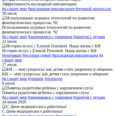
Эффективность кохлеарной имплантации
#я слышу мир
#кохлеарная имплантация
#речевой процессор
30 июля
Использование игровых технологий по развитию
фонематических процессов. Ч2
#я слышу мир
#занимаемся с ушариком
#занятия с детьми
22 июля
Истории вслух с Еленой Поповой. Наша жизнь с КИ
#интервью
#истории семей
#кохлеарная имплантация
#я
слышу мир
17 июля
КИ — моя суперсила: как детям стать увереннее в общении
#я слышу мир
#ушарик
#психолог
9 июля
Памятка родителям ребенка с нарушением слуха
#я слышу мир
#занимаемся с ушариком
#занятия с детьми
24 июня 2026
С Днем медицинского работника!
#я слышу мир
#поздравления
#праздники