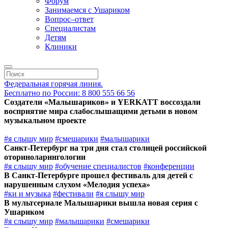
Форум
Занимаемся с Ушариком
Вопрос–ответ
Специалистам
Детям
Клиники
Федеральная горячая линия.
Бесплатно по России: 8 800 555 66 56
Создатели «Малышариков» и YERKATT воссоздали
восприятие мира слабослышащими детьми в новом
музыкальном проекте
#я слышу мир
#смешарики
#малышарики
Санкт-Петербург на три дня стал столицей российской
оториноларингологии
#я слышу мир
#обучение специалистов
#конференции
В Санкт-Петербурге прошел фестиваль для детей с
нарушенным слухом «Мелодия успеха»
#ки и музыка
#фестивали
#я слышу мир
В мультсериале Малышарики вышла новая серия с
Ушариком
#я слышу мир
#малышарики
#смешарики