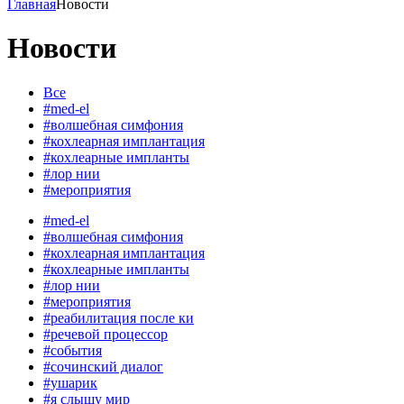
Главная
Новости
Новости
Все
#med-el
#волшебная симфония
#кохлеарная имплантация
#кохлеарные импланты
#лор нии
#мероприятия
#med-el
#волшебная симфония
#кохлеарная имплантация
#кохлеарные импланты
#лор нии
#мероприятия
#реабилитация после ки
#речевой процессор
#события
#сочинский диалог
#ушарик
#я слышу мир