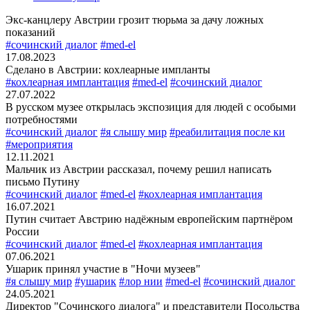
Экс-канцлеру Австрии грозит тюрьма за дачу ложных
показаний
#сочинский диалог
#med-el
17.08.2023
Сделано в Австрии: кохлеарные импланты
#кохлеарная имплантация
#med-el
#сочинский диалог
27.07.2022
В русском музее открылась экспозиция для людей с особыми
потребностями
#сочинский диалог
#я слышу мир
#реабилитация после ки
#мероприятия
12.11.2021
Мальчик из Австрии рассказал, почему решил написать
письмо Путину
#сочинский диалог
#med-el
#кохлеарная имплантация
16.07.2021
Путин считает Австрию надёжным европейским партнёром
России
#сочинский диалог
#med-el
#кохлеарная имплантация
07.06.2021
Ушарик принял участие в "Ночи музеев"
#я слышу мир
#ушарик
#лор нии
#med-el
#сочинский диалог
24.05.2021
Директор "Сочинского диалога" и представители Посольства