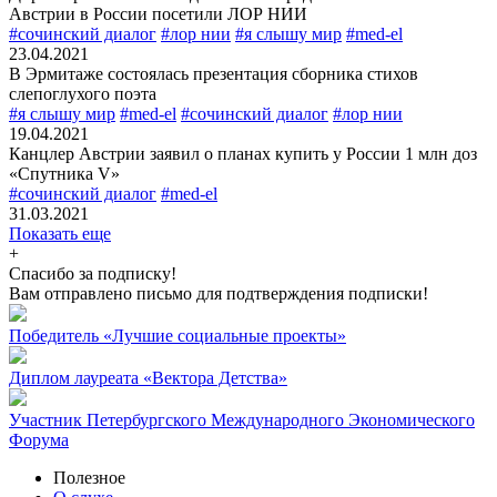
Австрии в России посетили ЛОР НИИ
#сочинский диалог
#лор нии
#я слышу мир
#med-el
23.04.2021
В Эрмитаже состоялась презентация сборника стихов
слепоглухого поэта
#я слышу мир
#med-el
#сочинский диалог
#лор нии
19.04.2021
Канцлер Австрии заявил о планах купить у России 1 млн доз
«Спутника V»
#сочинский диалог
#med-el
31.03.2021
Показать еще
+
Спасибо за подписку!
Вам отправлено письмо для подтверждения подписки!
Победитель «Лучшие социальные проекты»
Диплом лауреата «Вектора Детства»
Участник Петербургского Международного Экономического
Форума
Полезное