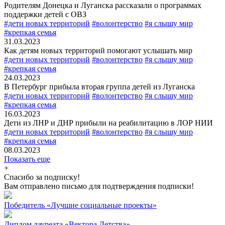
Родителям Донецка и Луганска рассказали о программах
поддержки детей с ОВЗ
#дети новых территорий
#волонтерство
#я слышу мир
#крепкая семья
31.03.2023
Как детям новых территорий помогают услышать мир
#дети новых территорий
#волонтерство
#я слышу мир
#крепкая семья
24.03.2023
В Петербург прибыла вторая группа детей из Луганска
#дети новых территорий
#волонтерство
#я слышу мир
#крепкая семья
16.03.2023
Дети из ЛНР и ДНР прибыли на реабилитацию в ЛОР НИИ
#дети новых территорий
#волонтерство
#я слышу мир
#крепкая семья
08.03.2023
Показать еще
+
Спасибо за подписку!
Вам отправлено письмо для подтверждения подписки!
Победитель «Лучшие социальные проекты»
Диплом лауреата «Вектора Детства»