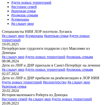
#дети новых территорий
#истории семей
#крепкая семья
#помощь семьям
#семинары
#я слышу мир
Специалисты НИИ ЛОР посетили Луганск
#я слышу мир
#семинары
#крепкая семья
#дети новых
территорий
19.05.2025
Петербургские сурдологи подарили слух Максимке из
Донецка
#я слышу мир
#дети новых территорий
#помощь семьям
08.08.2024
Дети из ЛНР и ДНР приехали в Санкт-Петербург на лечение
#я слышу мир
#дети новых территорий
#помощь семьям
02.07.2024
Дети из ЛНР и ДНР прибыли на реабилитацию в ЛОР НИИ
#дети новых территорий
#волонтерство
#я слышу мир
#крепкая семья
20.02.2024
История маленького Роберта из Донецка
#истории семей
#я слышу мир
#дети новых территорий
20.09.2023