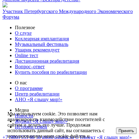
Участник Петербургского Международного Экономического
Форума
Полезное
О слухе
Кохлеарная имплантация
Музыкальный фестиваль
Ушарик рекомендует
Online тест
Дистанционная реабилитация
Вопрос–ответ
Купить пособия по реабилитации
О нас
О программе
Центр реабилитации
АНО «Я слышу мир!»
Медиа
Мы используем cookie. Это позволяет нам
Новости
анализировать взаимодействие посетителей с
Журнал «Я слышу мир!»
сайтом и делать его лучше. Продолжая
Истории семей
использовать данный сайт, вы соглашаетесь с
Принять
использованием нами cookie-файлов и
+7 (800) 555 66 56
info@usharik.ru
© Проект «Я слышу мир!»