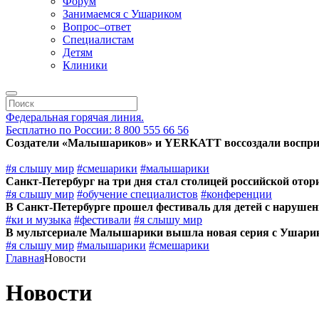
Форум
Занимаемся с Ушариком
Вопрос–ответ
Специалистам
Детям
Клиники
Федеральная горячая линия.
Бесплатно по России: 8 800 555 66 56
Создатели «Малышариков» и YERKATT воссоздали воспри
#я слышу мир
#смешарики
#малышарики
Санкт-Петербург на три дня стал столицей российской ото
#я слышу мир
#обучение специалистов
#конференции
В Санкт-Петербурге прошел фестиваль для детей с наруше
#ки и музыка
#фестивали
#я слышу мир
В мультсериале Малышарики вышла новая серия с Ушари
#я слышу мир
#малышарики
#смешарики
Главная
Новости
Новости