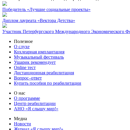
Победитель «Лучшие социальные проекты»
Диплом лауреата «Вектора Детства»
Участник Петербургского Международного Экономического Ф
Полезное
О слухе
Кохлеарная имплантация
Музыкальный фестиваль
Ушарик рекомендует
Online тест
Дистанционная реабилитация
Вопрос–ответ
Купить пособия по реабилитации
О нас
О программе
Центр реабилитации
АНО «Я слышу мир!»
Медиа
Новости
Журнал «Я слышу мир!»