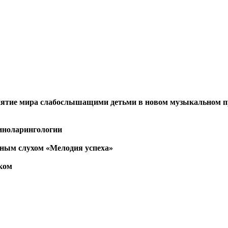
ятие мира слабослышащими детьми в новом музыкальном п
риноларингологии
нным слухом «Мелодия успеха»
ком